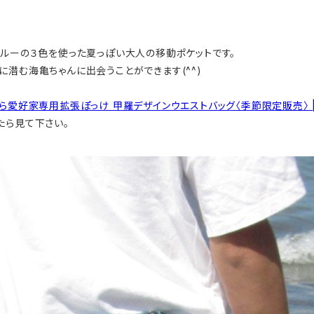
ブルーの３色を使った夏っぽい大人の移動ポケットです。
潜む海亀ちゃんに出会うことができます(^^)
愛好家専用拡張ぽっけ 甲羅デザインウエストバッグ〈季節限定販売〉 | かめぽ
たら見て下さい。