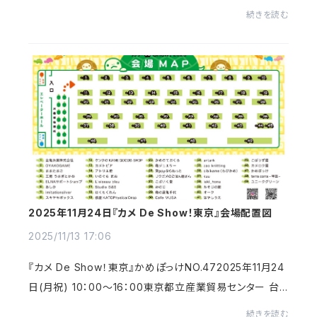
類収納できるぽっけが３つあります。それぞれ違った可愛
続きを読む
いさの亀さん柄です✨tortoises walki...
2025年11月24日『カメ De Show！東京』会場配置図
2025/11/13 17:06
『カメ De Show！東京』かめぽっけNO.472025年11月24
日(月祝) 10：00～16：00東京都立産業貿易センター 台
東館 ７階展示室 南入場無料偶然にも無理のない距離に
続きを読む