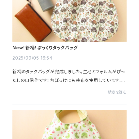
New！新柄！ぷっくりタックバッグ
2025/09/05 16:54
新柄のタックバッグが完成しました。生地とフォルムがぴっ
たしの自信作です！内ぽっけにも共布を使用しています。作
品詳細写真ご覧いただけると幸いです ⁎ᵕᴗᵕ⁎ tortoises
続きを読む
walking cheerfully＊ぷっくりタッ...