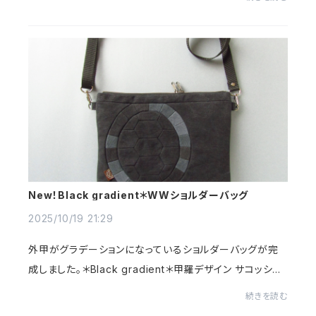
いる方かめぽっけをのぞいてみてください( ⁎ᵕᴗᵕ⁎ )
New！Black gradient＊WWショルダーバッグ
2025/10/19 21:29
外甲がグラデーションになっているショルダーバッグが完
成しました。＊Black gradient＊甲羅デザイン サコッシュ・
亀甲ショルダーバッグ | かめぽっけ↑このタイプの進化版
続きを読む
です。