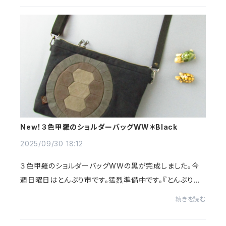
New！３色甲羅のショルダーバッグWW＊Black
2025/09/30 18:12
３色甲羅のショルダーバッグWWの黒が完成しました。今
週日曜日はとんぶり市です。猛烈準備中です。『とんぶり市』
2025年10月５日(日)11：00～16：00東京都立産業貿易セ
続きを読む
ンター 浜松町館 3階～５階