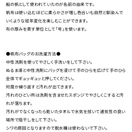
船の帆として使われていたのが名前の由来です。
帆布は使い込むほどに柔らかさが増し色合いも自然と馴染んで
いくような経年変化を楽しむことができます。
布の厚みを表す単位として「号」を使います。
●帆布バッグのお洗濯方法●
中性洗剤を使ってやさしく手洗いをして下さい。
ぬるま湯と中性洗剤にバッグを浸けて手のひらを広げて手のひら
全体でギュッギュッと押してください。
何度か繰り返すと汚れが出てきます。
汚れのひどい所は洗剤を含ませたスポンジでやさしくこすると汚
れが落ちます。
汚れがでなくなったら乾いたタオルで水気を拭いて通気性の良い
場所で陰干しをして下さい。
シワの原因となりますので脱水機は使わないで下さい。