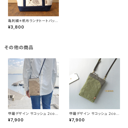
亀刺繍＊帆布ランチトートバッグ
＊ネイビー＊甲羅刺繍アースカ
¥3,800
ラー系グラデーション＊
その他の商品
甲羅デザイン サコッシュ ２colo
甲羅デザイン サコッシュ ２colo
r＊マッシュルーム×フェザーグレ
r＊カーキグレー×チャコール＊
¥7,900
¥7,900
ー＊ ショルダーバッグ〈亀甲〉
ショルダーバッグ〈亀甲〉