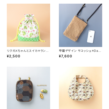
リクガメちゃんとスイカ＊ランチ
甲羅デザイン サコッシュ＊Dark
Box巾着 お弁当袋 給食袋
Beige ダークベージュ＊ ショル
¥2,500
¥7,600
ダーバッグ〈亀甲〉