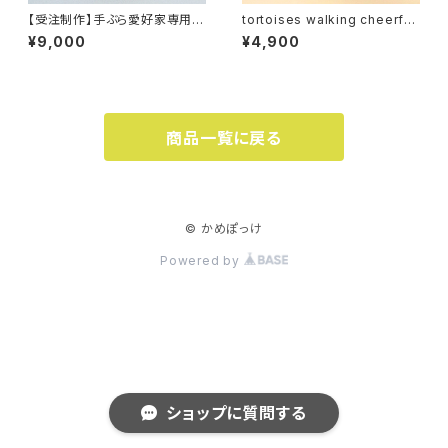
【受注制作】手ぶら愛好家専用
tortoises walking cheerfull
甲羅ぽっけウエストバッグ＊Ⅰマ
y＊ぷっくりタックバッグ
¥9,000
¥4,900
ルチカラー×５＊大人の移動ポケ
ット
商品一覧に戻る
© かめぽっけ
Powered by
ショップに質問する