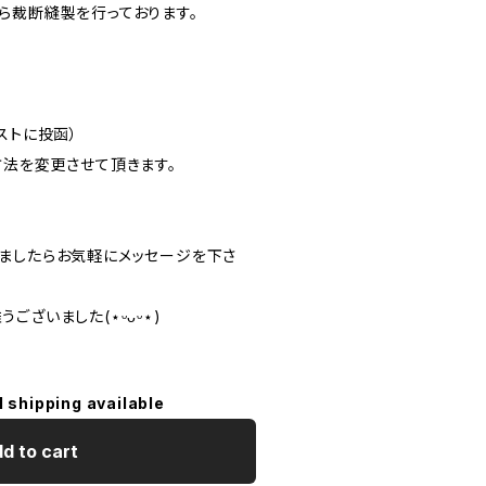
ら裁断縫製を行っております。
ストに投函）
方法を変更させて頂きます。
ましたらお気軽にメッセージを下さ
ございました(⋆ᵕᴗᵕ⋆)
l shipping available
d to cart