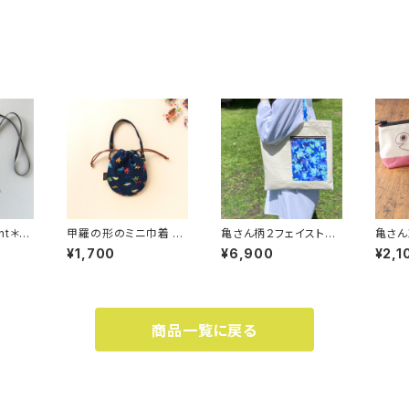
ent＊甲
甲羅の形のミニ巾着 ＊
亀さん柄２フェイストー
亀さん
ッシュ・
すいすい泳ぐ亀さんたち
トバッグ＊Ocean Blue
チ＊甲
¥1,700
¥6,900
¥2,1
ッグ
＊ バッグの中で迷子に
Turtles＊ B4サイズも
ン系グ
ならない巾着 亀プリ
すっぽり入る大きなバッ
ミネー
ント
グ
商品一覧に戻る