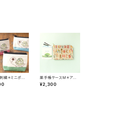
刺繍＊ミニポー
薬手帳ケースM＊アルフ
羅刺繍色 グリー
ァベット亀さん＊B6サイ
00
¥2,300
ラデーション＊ラ
ズ ラミネート生地７ぽっ
ト生地
け母子手帳ケース 通院
ケース