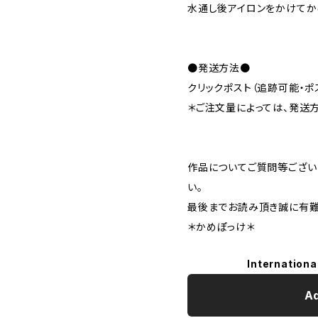
水通し後アイロンをかけてか
●発送方法●
クリックポスト（追跡可能・ポ
＊ご注文量によっては、発送
作品についてご質問等ござい
い。
最後までお読み頂き誠に有難う
＊かめぽっけ＊
Internationa
Ad