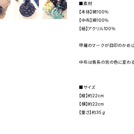
■素材
【本体】綿100％
【中布】綿100％
【紐】アクリル100％
甲羅のマークが目印のかめぽ
中布は青系の別の色に変わる
■サイズ
【縦】約22cm
【横】約22cm
【重さ】約35ℊ