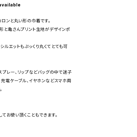
available
コロンと丸い形の巾着です。
形と亀さんプリント生地がデザインポ
シルエットもぷっくり丸くてとても可
スプレー、リップなどバッグの中で迷子
、充電ケーブル、イヤホンなどスマホ周
。
してお使い頂くこともできます。