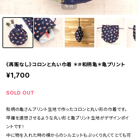
1
/11
《再販なし》コロンと丸い巾着 ＊＃和柄亀＊亀プリント
¥1,700
SOLD OUT
和柄の亀さんプリント生地で作ったコロンと丸い形の巾着です。
甲羅を連想させるような丸い形と亀プリント生地がデザインポイ
ントです！
中に物を入れた時の横からのシルエットもぷっくり丸くてとても可