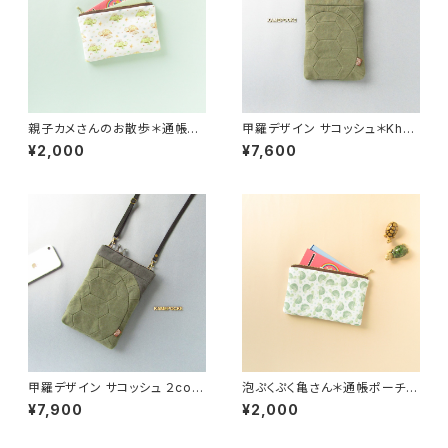
親子カメさんのお散歩＊通帳ポ
甲羅デザイン サコッシュ＊Khak
ーチ 撥水ポリエステル生地
i gray カーキグレー＊ ショルダ
¥2,000
¥7,600
ーバッグ〈亀甲〉
甲羅デザイン サコッシュ ２colo
泡ぷくぷく亀さん＊通帳ポーチ
r＊カーキグレー×チャコール＊
撥水ポリエステル生地＊Turtle
¥7,900
¥2,000
ショルダーバッグ〈亀甲〉
s and bubbles ＊