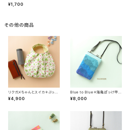
＃和柄亀＊亀プリント
¥1,700
その他の商品
リクガメちゃんとスイカ＊ぷっく
Blue to Blue＊海亀ぽっけ甲羅
りタックバッグ
デザイン縦型サコッシュ〈季節限
¥4,900
¥8,000
定販売〉ショルダーバッグ