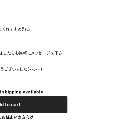
てくれますように。
ましたらお気軽にメッセージを下さ
ございました(⋆ᵕᴗᵕ⋆)
l shipping available
d to cart
にお住まいの方向け