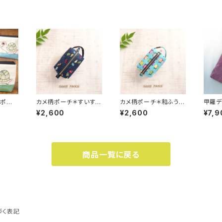
ニポー
カメ柄ポーチ＊すいすい
カメ柄ポーチ＊和ふうの
甲羅デ
グリー
泳ぐ亀さんたち＊ワンハ
甲ら亀 ターコイズブル
ュ ２c
¥2,600
¥2,600
¥7,9
ン＊ラ
ンドル ボックスポーチ・
ー＊ワンハンドル ボック
チャコ
共布スライダーで開閉
スポーチ・共布スライダ
バッグ
らくらく 亀プリント
ーで開閉らくらく 亀プ
リント
商品一覧に戻る
づく表記