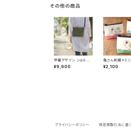
その他の商品
甲羅デザイン ショルダ
亀さん刺繍＊ミ
ーバッグWW＊Khaki
チ＊甲羅刺繍色 
¥9,600
¥2,100
カーキ＊〈亀甲〉サコッシ
ン系グラデーショ
ュ
ミネート生地
プライバシーポリシー
特定商取引法に基