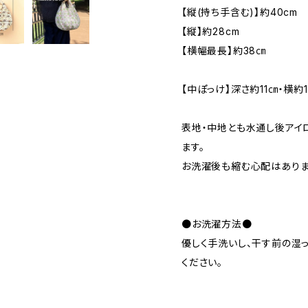
【縦(持ち手含む)】約40cm
【縦】約28cm
【横幅最長】約38㎝
【中ぽっけ】深さ約11㎝・横約
表地・中地とも水通し後アイ
ます。
お洗濯後も縮む心配はありま
●お洗濯方法●
優しく手洗いし、干す前の湿
ください。