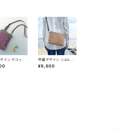
ザイン サコッシ
甲羅デザイン ショルダ
olor＊パープル×
ーバッグWW ＊Dark B
00
¥9,600
ール＊ ショルダー
eige ダークベージュ＊
〈亀甲〉
〈亀甲〉 サコッシュ